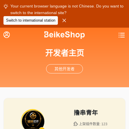
Your current browser language is not Chinese. Do you want to

switch to the international site?

Switch to international station


开发者主页
其他开发者
撸串青年

上架插件数量: 123