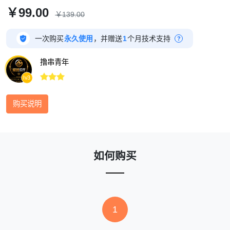
￥99.00
￥139.00

一次购买
永久使用
，并赠送
1
个月技术支持
?
撸串青年



lv3
购买说明
如何购买
1