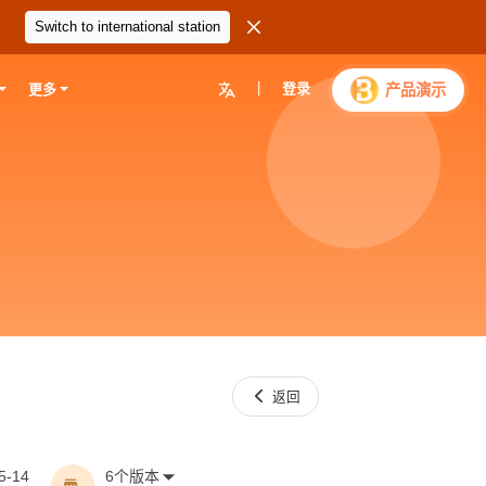

Switch to international station
|
登录

产品演示
更多

返回
5-14
6个版本
