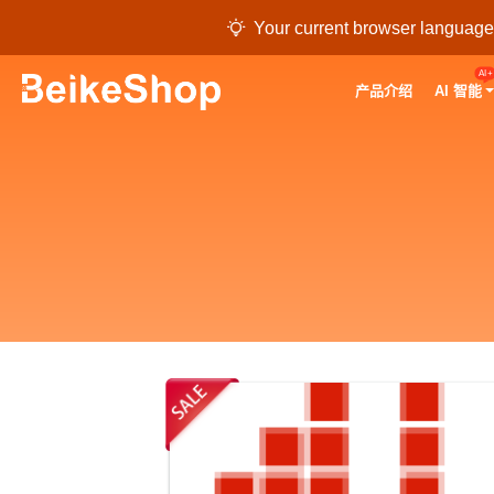

Your current browser language i
AI+
产品介绍
AI 智能