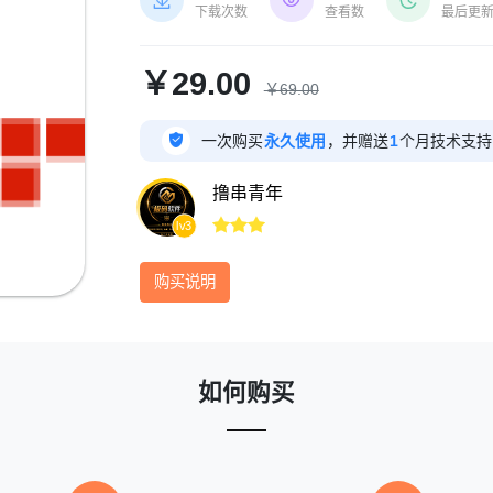



下载次数
查看数
最后更
￥29.00
￥69.00

一次购买
永久使用
，并赠送
1
个月技术支持
撸串青年



lv3
购买说明
如何购买