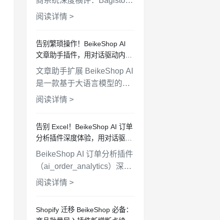
商系统深度横评：Bagisto、
BeikeShop、Aimeos 在安
阅读详情 >
装难度、插件生态、多语
言、AI 功能、站群管理等维
告别繁琐操作！BeikeShop AI
度全面对比，帮你选出最适
文章助手插件，用对话驱动内容
合的方案。
运营
文章助手扩展 BeikeShop AI
是一款基于大语言模型的商
城内容管理插件，支持通过
阅读详情 >
自然对话完成文章搜索、创
作、编辑和删除等操作，配
告别 Excel！BeikeShop AI 订单
备沉浸式聊天窗口、细粒度
分析插件深度体验，用对话驱动
权限控制和操作审计追踪，
数据决策！
BeikeShop AI 订单分析插件
让商城内容维护变得简单高
（ai_order_analytics）深度
效。
解读：用自然语言查询销售
阅读详情 >
数据、追踪转化漏斗、生成
分析报告，让你的独立站运
Shopify 迁移 BeikeShop 必备：
营告别手动统计时代。