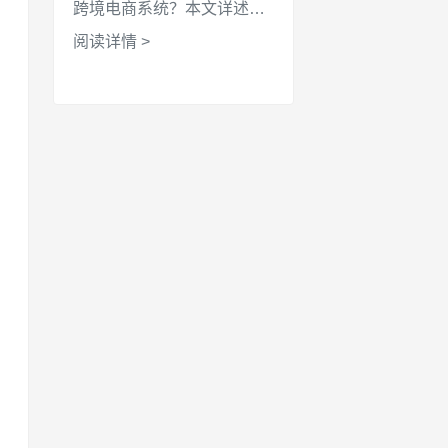
跨境电商系统？本文详述了
基于宝塔面板与小皮面板
阅读详情 >
（phpStudy）的安装步骤。
涵盖 PHP 8.2 环境配置、
fileinfo 扩展安装、Nginx 伪
静态设置等关键环节，助您
快速搭建高效稳定的外贸商
城。