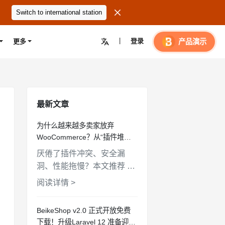

Switch to international station
|
登录

产品演示
更多
最新文章
为什么越来越多卖家放弃
WooCommerce？从“插件堆砌”
到“原生内置”的系统大盘点
厌倦了插件冲突、安全漏
洞、性能拖慢？本文推荐 4
个核心功能内置、不依赖插
阅读详情 >
件堆砌的现代电商系统，让
你的独立站干净、高效、安
BeikeShop v2.0 正式开放免费
全。
下载！升级Laravel 12 准备迎接