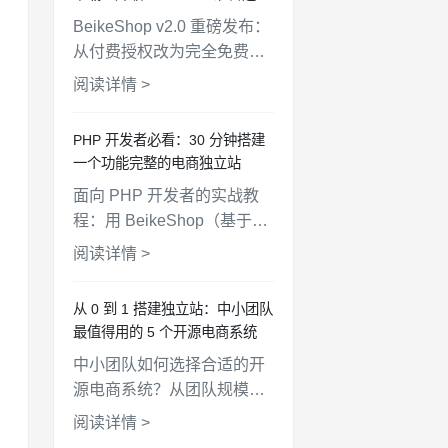
AI时代！
BeikeShop v2.0 重磅发布：
从付费授权改为完全免费开
放下载！升级至 Laravel 12
阅读详情 >
+ PHP 8.4，全新 UI 设计，
AI开发规范文件，
PHP 开发者必看：30 分钟搭建
WooCommerce API 对接，
一个功能完整的电商独立站
支持一键部署。
面向 PHP 开发者的实战教
程：用 BeikeShop（基于
Laravel）从零搭建一个功能
阅读详情 >
完整的电商独立站，涵盖安
装、配置、商品上架、支付
从 0 到 1 搭建独立站：中小团队
对接、主题定制全流程。
最值得用的 5 个开源电商系统
中小团队如何选择合适的开
源电商系统？从团队规模、
技术能力、预算、扩展性四
阅读详情 >
个维度，对比 BeikeShop、