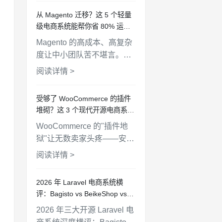
OpenCart、Bagisto 等 5 个
从 Magento 迁移？这 5 个轻量
开源方案，帮你找到最匹配
级电商系统能帮你省 80% 运维
的选择。
成本
Magento 的高成本、高复杂
度让中小团队苦不堪言。本
文推荐 5 个更轻量的电商替
阅读详情 >
代方案，帮你降本增效，从
BeikeShop 到 OpenCart 逐
受够了 WooCommerce 的插件
一分析。
堆砌？这 3 个现代开源电商系统
值得一试
WooCommerce 的"插件地
狱"让无数卖家头疼——安全
更新、兼容性冲突、性能拖
阅读详情 >
慢。本文推荐 3 个架构更现
代、核心功能开箱即用的开
2026 年 Laravel 电商系统横
源电商替代方案。
评：Bagisto vs BeikeShop vs
Aimeos，谁更适合你？
2026 年三大开源 Laravel 电