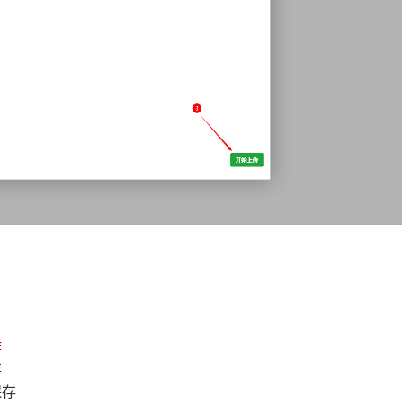
。
作
存
保存