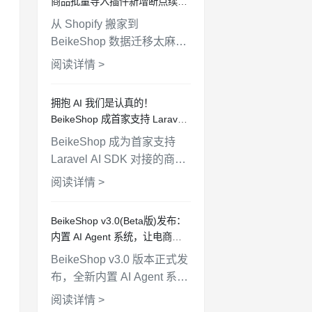
商品批量导入插件新增断点续传
与分类导入功能
从 Shopify 搬家到
BeikeShop 数据迁移太麻
烦？Shopify 商品批量导入
阅读详情 >
插件重磅升级！现已支持断
点续传功能，解决导入中断
拥抱 AI 我们是认真的！
难题；并新增分类一键导
BeikeShop 成首家支持 Laravel
入，完美同步 Shopify 分类
AI SDK 的独立站商城，MCP 对
BeikeShop 成为首家支持
结构。点击了解如何更高
接即将上线
Laravel AI SDK 对接的商城
效、完整地完成店铺数据迁
系统。已全面支持无头电
移。
阅读详情 >
商，MCP 协议开发完成正在
测试即将上线，持续开放更
BeikeShop v3.0(Beta版)发布：
多 API 接口，为卖家打造更
内置 AI Agent 系统，让电商管
智能的电商生态。
理更智能
BeikeShop v3.0 版本正式发
布，全新内置 AI Agent 系
统，支持多语言大模型、智
阅读详情 >
能工具链、工作流编排。让