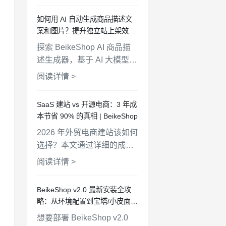
商家用自然语言管理商品、
如何用 AI 自动生成商品描述文
查询订单、分析客户，电商
案和图片？提升独立站上架效率
管理从此更简单高效。
10 倍 | BeikeShop
探索 BeikeShop AI 商品描
述生成器，基于 AI 大模型自
动生成商品文案和产品图
阅读详情 >
片。支持多语言、多风格、
批量生成，帮助电商卖家快
SaaS 建站 vs 开源电商：3 年成
速上架商品，提升运营效
本节省 90% 的真相 | BeikeShop
率。
2026 年外贸电商建站该如何
选择？本文通过详细的成本
对比和数据分析，解析
阅读详情 >
SaaS 建站与开源电商平台
的优劣势。BeikeShop 开源
BeikeShop v2.0 最新安装全攻
商城系统，100% 开源免
略：从环境配置到宝塔/小皮面板
费，助力外贸企业轻松扩展
部署
想要部署 BeikeShop v2.0
独立站业务。