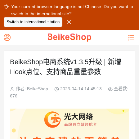
Your current browser language is not Chinese. Do you want to

switch to the international site?

Switch to international station


BeikeShop电商系统v1.3.5升级 | 新增
Hook点位、支持商品重量参数
作者: BeikeShop
2023-04-14 14:45:13
查看数:
676