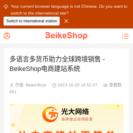
Your current browser language is not Chinese. Do you want to

switch to the international site?

Switch to international station


多语言多货币助力全球跨境销售 -
BeikeShop电商建站系统
作者: BeikeShop
2023-10-20 14:52:07
查看数:
651