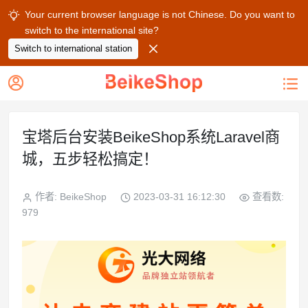
Your current browser language is not Chinese. Do you want to

switch to the international site?

Switch to international station


宝塔后台安装BeikeShop系统Laravel商
城，五步轻松搞定！
作者: BeikeShop
2023-03-31 16:12:30
查看数:
979