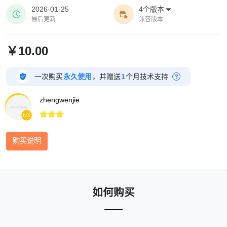
2026-01-25
4个版本



最后更新
兼容版本
￥10.00

一次购买
永久使用
，并赠送
1
个月技术支持
?
zhengwenjie



lv3
购买说明
如何购买