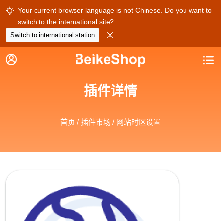
Your current browser language is not Chinese. Do you want to

switch to the international site?

Switch to international station


插件详情
首页
/
插件市场
/ 网站时区设置