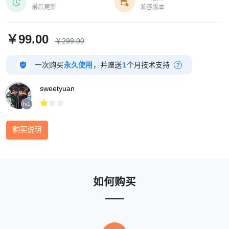


最后更新
兼容版本
￥99.00
￥299.00

一次购买
永久使用
，并赠送
1
个月技术支持
?
sweetyuan



lv1
购买说明
如何购买