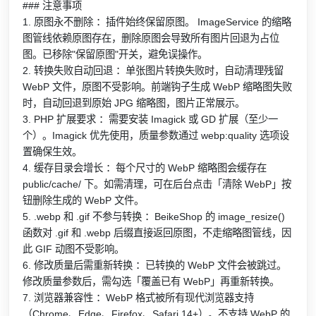
### 注意事项
1. 原图永不删除 ：插件始终保留原图。 ImageService 的缩略
图管线依赖原图存在，删除原图会导致所有图片回退为占位
图。已移除"保留原图"开关，避免误操作。
2. 转换失败自动回退 ：单张图片转换失败时，自动清理残留
WebP 文件，原图不受影响。前端钩子生成 WebP 缩略图失败
时，自动回退到原始 JPG 缩略图，图片正常展示。
3. PHP 扩展要求 ：需要安装 Imagick 或 GD 扩展（至少一
个）。Imagick 优先使用，质量参数通过 webp:quality 选项设
置确保生效。
4. 缓存目录会增长 ：每个尺寸的 WebP 缩略图会缓存在
public/cache/ 下。如需清理，可在后台点击「清除 WebP」按
钮删除生成的 WebP 文件。
5. .webp 和 .gif 不参与转换 ：BeikeShop 的 image_resize()
函数对 .gif 和 .webp 后缀直接返回原图，不走缩略图管线，因
此 GIF 动图不受影响。
6. 修改质量后需重新转换 ：已转换的 WebP 文件会被跳过。
修改质量参数后，需勾选「覆盖已有 WebP」再重新转换。
7. 浏览器兼容性 ：WebP 格式被所有现代浏览器支持
（Chrome、Edge、Firefox、Safari 14+）。不支持 WebP 的