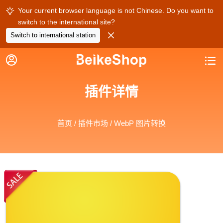
Your current browser language is not Chinese. Do you want to

switch to the international site?

Switch to international station


插件详情
首页
/
插件市场
/ WebP 图片转换