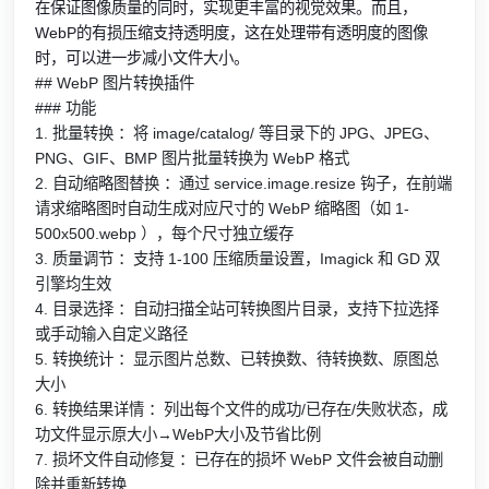
在保证图像质量的同时，实现更丰富的视觉效果。而且，
WebP的有损压缩支持透明度，这在处理带有透明度的图像
时，可以进一步减小文件大小。
## WebP 图片转换插件
### 功能
1. 批量转换 ：将 image/catalog/ 等目录下的 JPG、JPEG、
PNG、GIF、BMP 图片批量转换为 WebP 格式
2. 自动缩略图替换 ：通过 service.image.resize 钩子，在前端
请求缩略图时自动生成对应尺寸的 WebP 缩略图（如 1-
500x500.webp ），每个尺寸独立缓存
3. 质量调节 ：支持 1-100 压缩质量设置，Imagick 和 GD 双
引擎均生效
4. 目录选择 ：自动扫描全站可转换图片目录，支持下拉选择
或手动输入自定义路径
5. 转换统计 ：显示图片总数、已转换数、待转换数、原图总
大小
6. 转换结果详情 ：列出每个文件的成功/已存在/失败状态，成
功文件显示原大小→WebP大小及节省比例
7. 损坏文件自动修复 ：已存在的损坏 WebP 文件会被自动删
除并重新转换