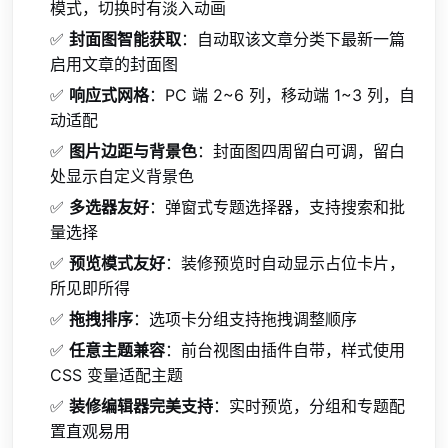
模式，切换时有淡入动画
✅
封面图智能获取
：自动取该文章分类下最新一篇
启用文章的封面图
✅
响应式网格
：PC 端 2
~
6 列，移动端 1
~
3 列，自
动适配
✅
图片边距与背景色
：封面图四周留白可调，留白
处显示自定义背景色
✅
多选器友好
：弹窗式专题选择器，支持搜索和批
量选择
✅
预览模式友好
：装修预览时自动显示占位卡片，
所见即所得
✅
拖拽排序
：选项卡分组支持拖拽调整顺序
✅
任意主题兼容
：前台视图由插件自带，样式使用
CSS 变量适配主题
✅
装修编辑器完美支持
：实时预览，分组和专题配
置直观易用