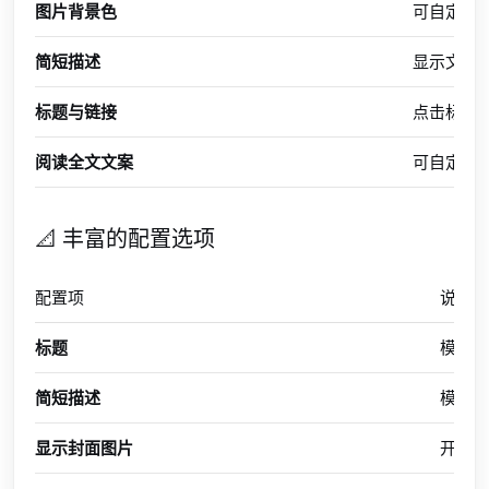
图片背景色
可自定义
简短描述
显示文章
标题与链接
点击标题或
阅读全文文案
可自定义「
📐 丰富的配置选项
配置项
说明
标题
模块
简短描述
模块
显示封面图片
开关