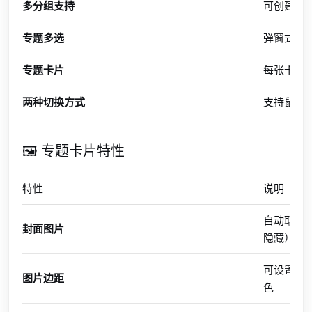
多分组支持
可创建多
专题多选
弹窗式专
专题卡片
每张卡片含
两种切换方式
支持鼠标移
🖼️ 专题卡片特性
特性
说明
自动取该
封面图片
隐藏）
可设置封面
图片边距
色