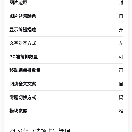
图片边距
封面图
图片背景颜色
自定
显示简短描述
开关
文字对齐方式
左对齐 
PC端每排数量
可设置 
移动端每排数量
可设置 
阅读全文文案
自定
专题切换方式
鼠标移
模块宽度
窄屏(co
📋 分组（选项卡）管理