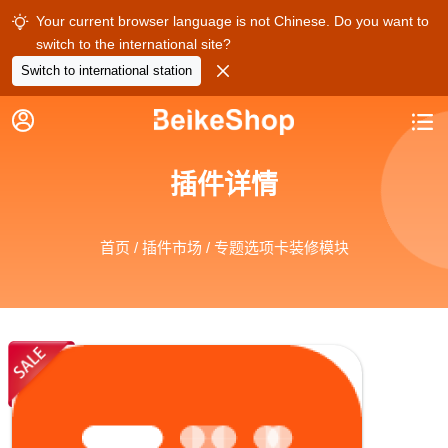
Your current browser language is not Chinese. Do you want to

switch to the international site?

Switch to international station


插件详情
首页
/
插件市场
/ 专题选项卡装修模块