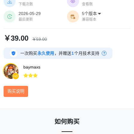
卡片含封面图、标题、简短描述与「Read More」链


下载次数
查看数
接,点击跳转到该专题(文章分类)页。支持模块宽度(窄
2026-05-29
5个版本

屏 / 宽屏 / 全屏)、显示封面图片、图片边距、图片背


最后更新
兼容版本
景颜色、显示简短描述、文字对齐方式、PC / 移动端
每排数量、阅读全文文案与专题切换方式,并可一键恢
复默认。样式与色调沿用本系统当前主题。
￥39.00
￥59.00

一次购买
永久使用
，并赠送
1
个月技术支持
?
baymaxs



lv3
购买说明
如何购买