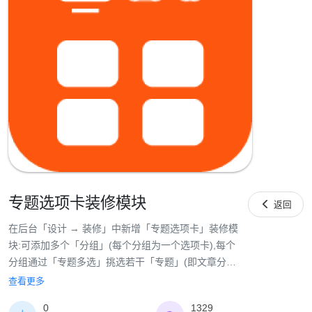
专题选项卡装修模块

返回
在后台「设计 → 装修」中新增「专题选项卡」装修模
块:可添加多个「分组」(每个分组为一个选项卡),每个
分组通过「专题多选」挑选若干「专题」(即文章分
类)。前台顶部为各分组标题导航,切换选项卡(鼠标移
查看更多
动 / 点击)即切换展示对应分组下的专题卡片——每张
0
1329