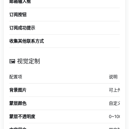
邮箱输入框
必
订阅按钮
自
订阅成功提示
自
收集其他联系方式
可
🖼️ 视觉定制
配置项
说明
背景图片
可上传背景
蒙层颜色
自定义蒙
蒙层不透明度
0~100%