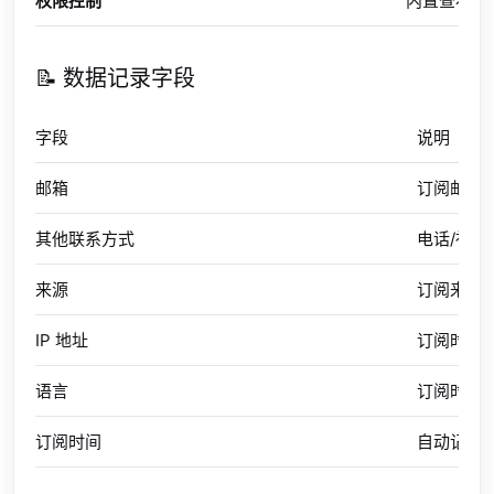
权限控制
内置查看/
📝 数据记录字段
字段
说明
邮箱
订阅邮箱
其他联系方式
电话/社
来源
订阅来源
IP 地址
订阅时的客
语言
订阅时的
订阅时间
自动记录