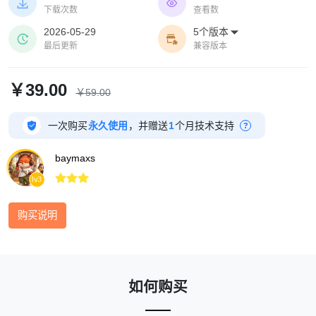
系方式、背景图片、蒙层颜色与不透明度、按钮背景


下载次数
查看数
颜色、图标/按钮文字颜色等配置。提交的邮箱按邮箱
2026-05-29
5个版本

去重存入数据表,可在后台「客户 → 邮件订阅」中查看


最后更新
兼容版本
与导出。样式与色调贴合系统默认主题。
￥39.00
￥59.00

一次购买
永久使用
，并赠送
1
个月技术支持
?
baymaxs



lv3
购买说明
如何购买