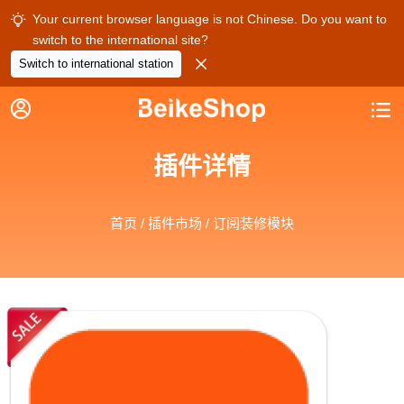
Your current browser language is not Chinese. Do you want to

switch to the international site?

Switch to international station


插件详情
首页
/
插件市场
/ 订阅装修模块