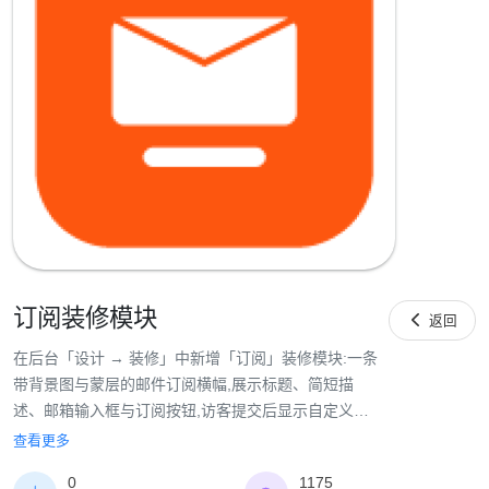
订阅装修模块

返回
在后台「设计 → 装修」中新增「订阅」装修模块:一条
带背景图与蒙层的邮件订阅横幅,展示标题、简短描
述、邮箱输入框与订阅按钮,访客提交后显示自定义订
阅成功文案。支持内容留白、模块宽度(窄屏/宽屏/全
查看更多
屏)、订阅按钮文字、订阅成功文字、是否收集其他联
0
1175