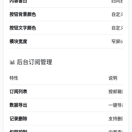
内容留白
四向独立设
按钮背景颜色
自定义订
按钮文字颜色
自定义按
模块宽度
窄屏(contai
📊 后台订阅管理
特性
说明
订阅列表
按邮箱搜索
数据导出
一键导出 CS
记录删除
支持删除单