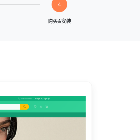
4
购买&安装