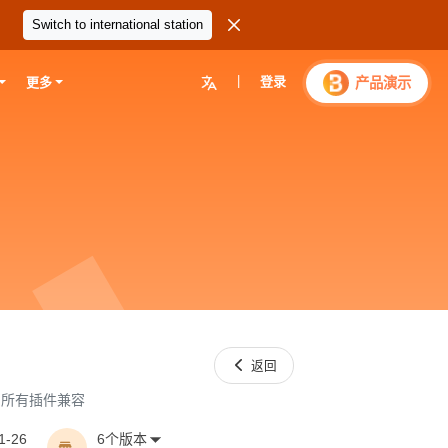

Switch to international station
|
登录

产品演示
更多

返回
和所有插件兼容
1-26
6个版本
