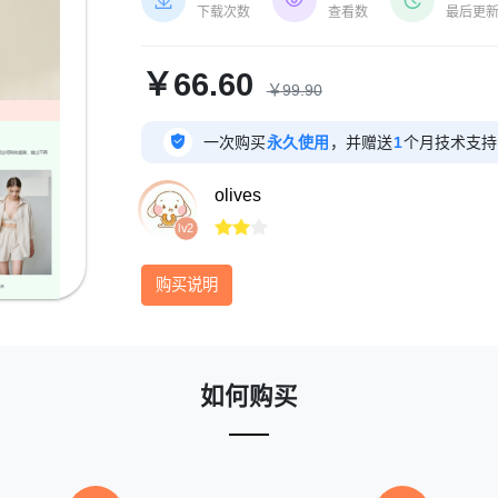



下载次数
查看数
最后更
￥66.60
￥99.90

一次购买
永久使用
，并赠送
1
个月技术支持
olives



lv2
购买说明
如何购买