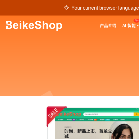

Your current browser language i
AI+
产品介绍
AI 智能