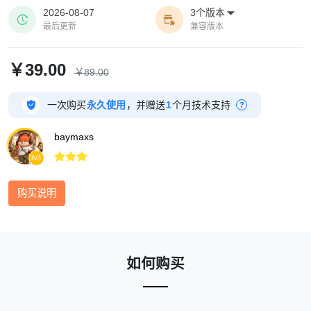
2026-08-07
3个版本



最后更新
兼容版本
￥39.00
￥89.00

一次购买
永久使用
，并赠送
1
个月技术支持
?
baymaxs



lv3
购买说明
如何购买