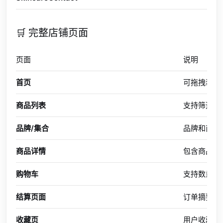
🛒 完整店铺页面
页面
说明
首页
可拖拽装修
商品列表
支持筛选、
品牌/集合
品牌和商品
商品详情
包含商品信
购物车
支持数量修
结算页面
订单摘要与
收藏页
用户收藏的