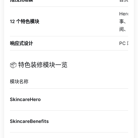
Hero
12 个特色模块
事、跑马
阅、联系
响应式设计
PC 端
📦 特色装修模块一览
模块名称
说
首
SkincareHero
（
功
SkincareBenefits
品