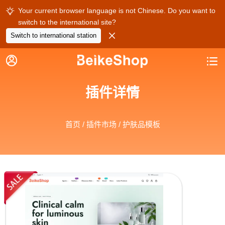
Your current browser language is not Chinese. Do you want to

switch to the international site?

Switch to international station


插件详情
首页
/
插件市场
/ 护肤品模板