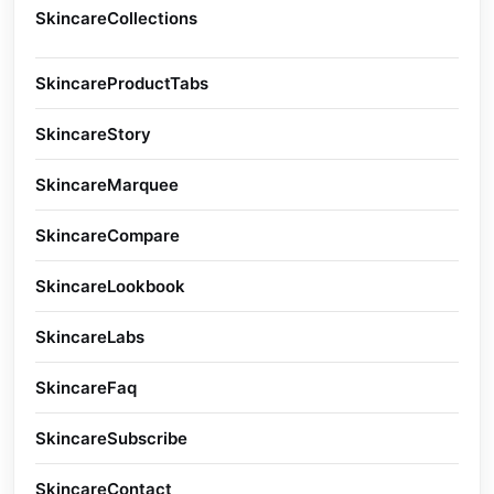
专
SkincareCollections
类
SkincareProductTabs
商
SkincareStory
品
SkincareMarquee
商
SkincareCompare
前
SkincareLookbook
画
SkincareLabs
品
SkincareFaq
常
SkincareSubscribe
邮
SkincareContact
联