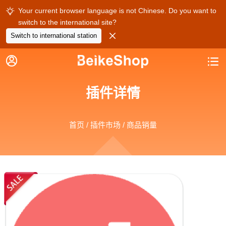
Your current browser language is not Chinese. Do you want to

switch to the international site?

Switch to international station


插件详情
首页
/
插件市场
/ 商品销量