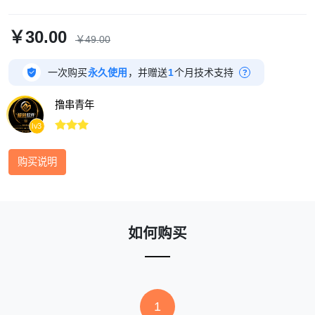
￥30.00
￥49.00

一次购买
永久使用
，并赠送
1
个月技术支持
?
撸串青年



lv3
购买说明
如何购买
1