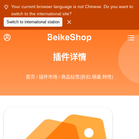
Your current browser language is not Chinese. Do you want to

switch to the international site?

Switch to international station


插件详情
首页
/
插件市场
/ 商品标签(折扣,销量,特性)