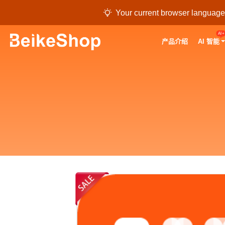

Your current browser language i
AI+
产品介绍
AI 智能