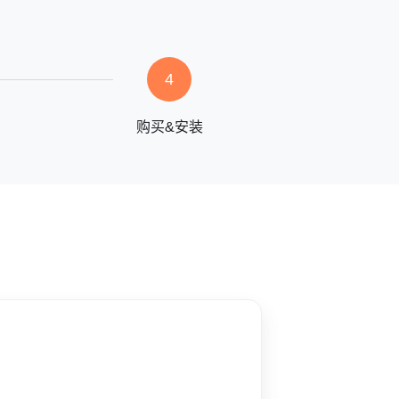
4
购买&安装