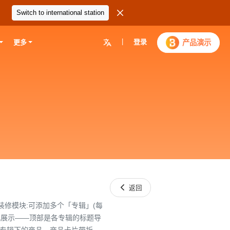

Switch to international station
|
登录

产品演示
更多

返回
装修模块:可添加多个「专辑」(每
形式展示——顶部是各专辑的标题导
对应专辑下的商品。商品卡片带折扣