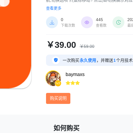
角标(X% OFF)、原价划线与现价,底部「查
查看更多
持自定义标题、简短描述、产品总数量、PC 
0
445
20
切换方式、查看更多文案与模块宽度(窄屏 / 宽屏



下载次数
查看数
最
式与色调沿用本系统当前主题。
￥39.00
￥59.00

一次购买
永久使用
，并赠送
1
个月技术
baymaxs



lv3
购买说明
如何购买