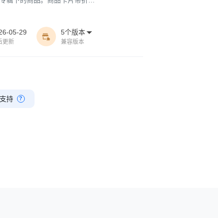
看更多」跳转到当前专辑分类页。支
每排数量、移动端每排数量、专辑
26-05-29
5个版本

 / 全屏),并可一键恢复默认。样

后更新
兼容版本
支持
?