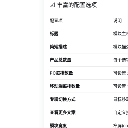
📐 丰富的配置选项
配置项
说明
标题
模块主
简短描述
模块描
产品总数量
每个选
PC每排数量
可设置 
移动端每排数量
可设置 
专辑切换方式
鼠标移动
查看更多文案
自定义
模块宽度
窄屏(con