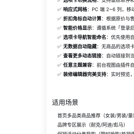
✅
响应式网格
：PC 端 2
~
6 列，移动
✅
折扣角标自动计算
：根据原价与
✅
智能价格显示
：遵循系统「登录
✅
选项卡导航智能命名
：优先使用
✅
无数据自动隐藏
：无商品的选项
✅
查看更多动态链接
：自动链接到
✅
任意主题兼容
：前台视图由插件
✅
装修编辑器完美支持
：实时预览
适用场景
首页多品类商品推荐（女装/男装/童
品牌专区展示（耐克/阿迪/彪马）
促销活动分类导购（限时抢购/热销