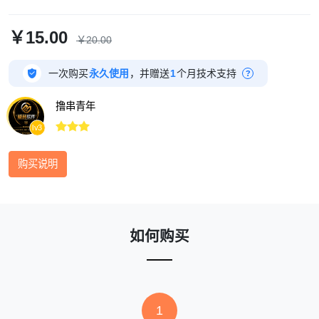
￥15.00
￥20.00

一次购买
永久使用
，并赠送
1
个月技术支持
?
撸串青年



lv3
购买说明
如何购买
1