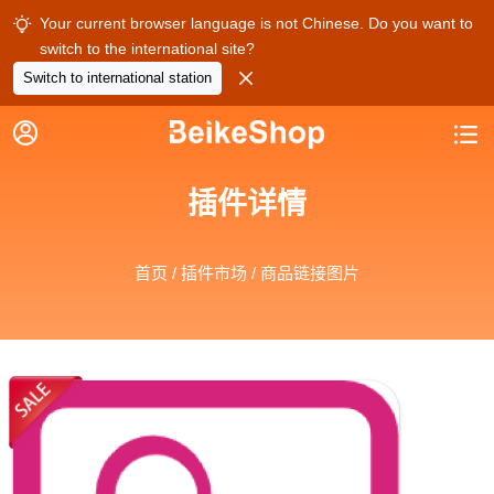
Your current browser language is not Chinese. Do you want to

switch to the international site?

Switch to international station


插件详情
首页
/
插件市场
/ 商品链接图片