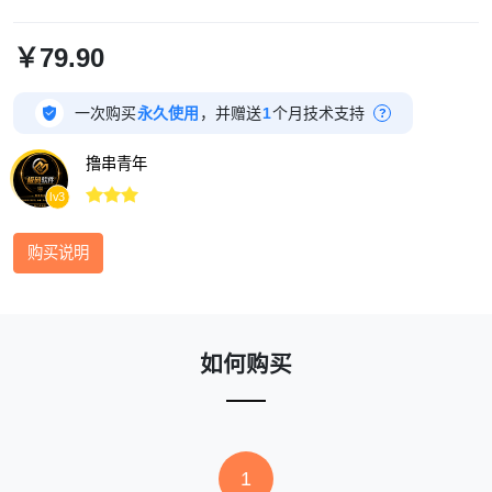
￥79.90

一次购买
永久使用
，并赠送
1
个月技术支持
?
撸串青年



lv3
购买说明
如何购买
1