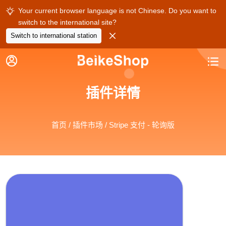
Your current browser language is not Chinese. Do you want to

switch to the international site?

Switch to international station


插件详情
首页
/
插件市场
/ Stripe 支付 - 轮询版