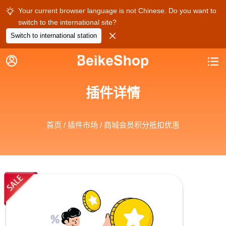
Your current browser language is not Chinese. Do you want to

switch to the international site?

Switch to international station


插件详情
首页
/
插件市场
/ 商城会员积分抵扣优惠