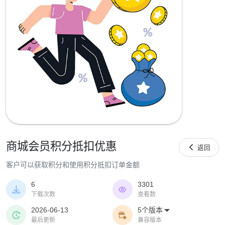
商城会员积分抵扣优惠

返回
客户可以获取积分和使用积分抵扣订单金额
6
3301


下载次数
查看数
2026-06-13
5个版本



最后更新
兼容版本