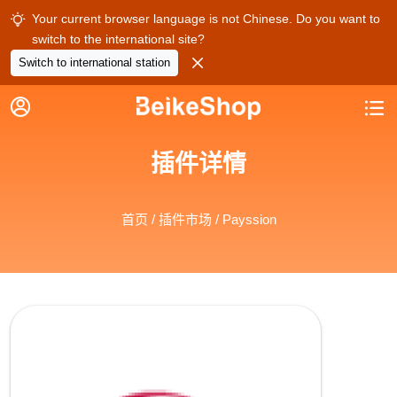
Your current browser language is not Chinese. Do you want to

switch to the international site?

Switch to international station


插件详情
首页
/
插件市场
/ Payssion