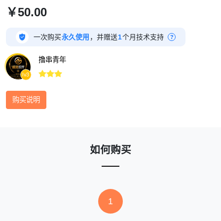
￥50.00

一次购买
永久使用
，并赠送
1
个月技术支持
?
撸串青年



lv3
购买说明
如何购买
1