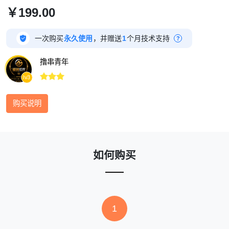
￥199.00

一次购买
永久使用
，并赠送
1
个月技术支持
?
撸串青年



lv3
购买说明
如何购买
1