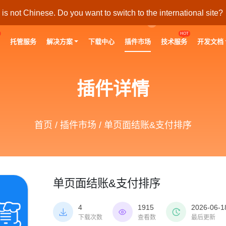
s not Chinese. Do you want to switch to the international site?
HOT
托管服务
解决方案
下载中心
插件市场
技术服务
开发文档
插件详情
首页
/
插件市场
/ 单页面结账&支付排序
单页面结账&支付排序
4
1915
2026-06-1



下载次数
查看数
最后更新