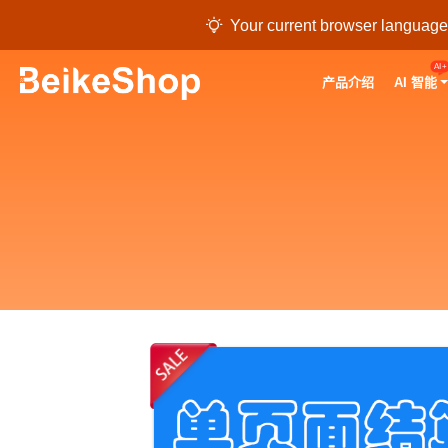

Your current browser language i
AI+
产品介绍
AI 智能