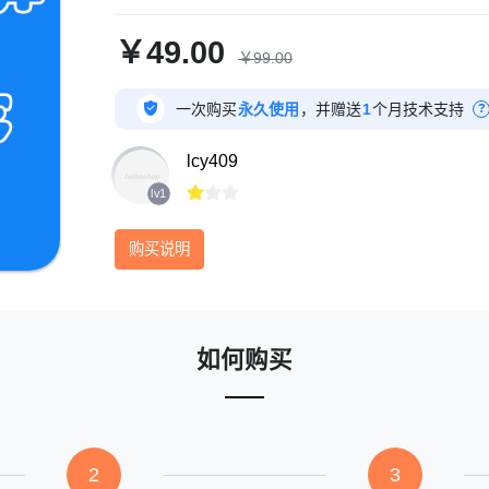
￥49.00
￥99.00

一次购买
永久使用
，并赠送
1
个月技术支持
?
lcy409



lv1
购买说明
如何购买
2
3