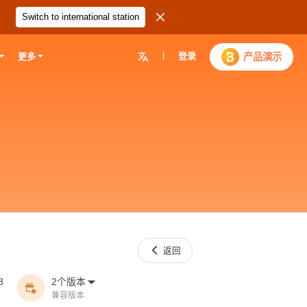

Switch to international station
|
登录

产品演示
更多

返回
8
2个版本


兼容版本