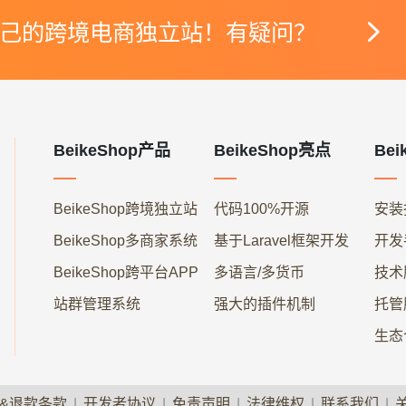

己的跨境电商独立站！有疑问？
BeikeShop产品
BeikeShop亮点
Bei
BeikeShop跨境独立站
代码100%开源
安装
BeikeShop多商家系统
基于Laravel框架开发
开发
BeikeShop跨平台APP
多语言/多货币
技术
站群管理系统
强大的插件机制
托管
生态
&退款条款
|
开发者协议
|
免责声明
|
法律维权
|
联系我们
|