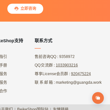
立即咨询

keShop支持
联系方式
指引
售前咨询QQ
: 9358972
手册
QQ交流群
:
1033903216
服务
尊享License会员群
:
920475224
服务
联系邮箱
: marketing@guangda.work
合作
关于我们
|
BeikeShop国际站
|
友情链接