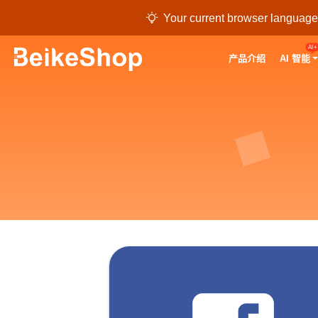

Your current browser language i
AI+
产品介绍
AI 智能