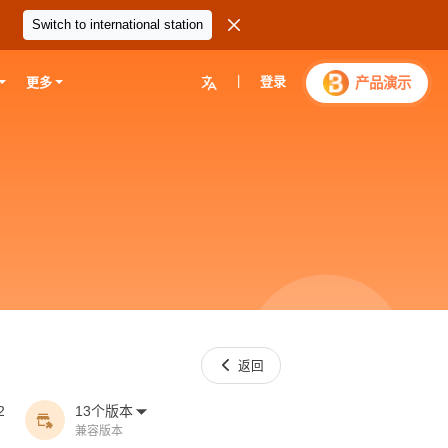

Switch to international station
|
登录

产品演示
更多

返回
2
13个版本


兼容版本