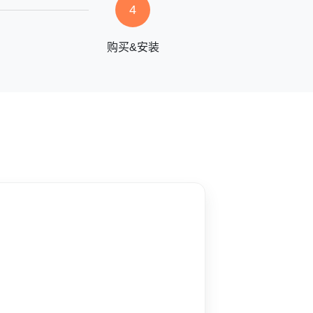
4
购买&安装