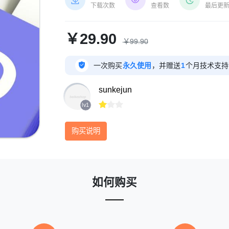



下载次数
查看数
最后更
￥29.90
￥99.90

一次购买
永久使用
，并赠送
1
个月技术支持
sunkejun



lv1
购买说明
如何购买