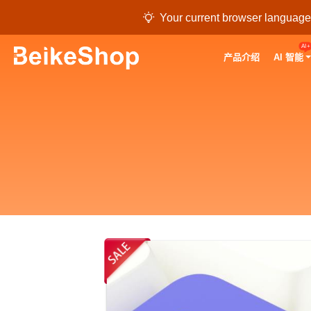

Your current browser language i
AI+
产品介绍
AI 智能