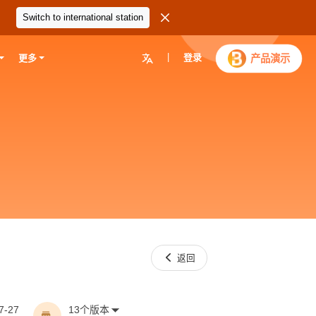

Switch to international station
|
登录

产品演示
更多

返回
7-27
13个版本
