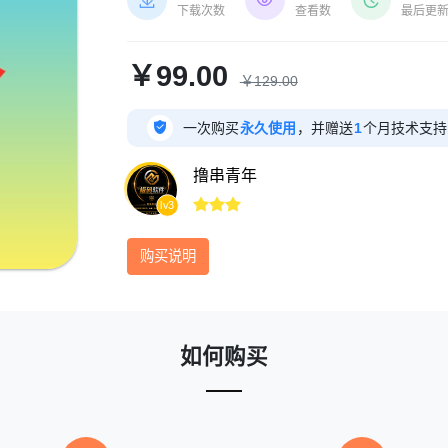



下载次数
查看数
最后更
￥99.00
￥129.00

一次购买
永久使用
，并赠送
1
个月技术支持
撸串青年



lv3
购买说明
如何购买