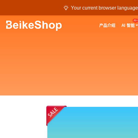

Your current browser language i
AI+
产品介绍
AI 智能