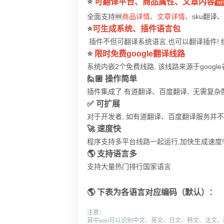
⭐️
可翻译平台、商品属性、文章内容
全面支持🆕
商品详情、文章详情
、sku翻
⭐️
可生成系统、插件语言包
插件不但可翻译系统语言,也可以翻译插件! 
⭐️
限时免费google翻译线路
系统内嵌2个免费线路, 该线路来源于google
🙋🏼
操作简单
插件集成了 有道翻译、百度翻译, 无需复杂
✅ 可扩展
对于开发者, 如有道翻译、百度翻译服务并
🚀
速度快
程序支持多平台线路一起运行,加快生成速度
🌎
支持语言多
支持大量热门排行国家语言
🌎
下表为各语言对应编码（默认）：
注意：
其中auto可以识别中文、英文、日文、韩文、法