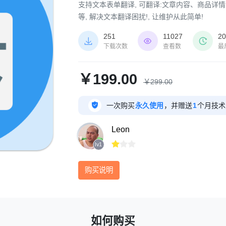
支持文本表单翻译, 可翻译:文章内容、商品详情
等, 解决文本翻译困扰!, 让维护从此简单!
251
11027
20



下载次数
查看数
最
￥199.00
￥299.00

一次购买
永久使用
，并赠送
1
个月技术
Leon



lv1
购买说明
如何购买