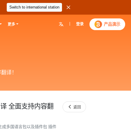

Switch to international station
|
登录

产品演示
更多
内容翻译！
k 翻译 全面支持内容翻

返回
速生成多国语言包以及插件包 插件