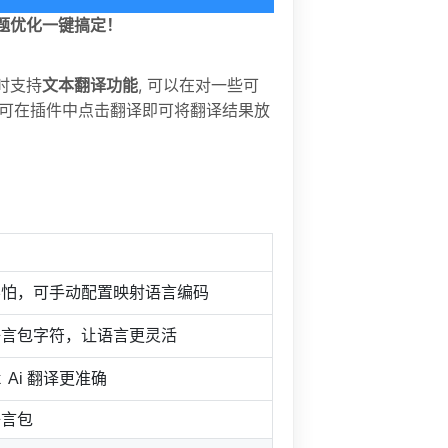
品标题优化一键搞定！
文本翻译功能
, 可以在对一些可
同时支持
言可在插件中点击翻译即可将翻译结果放
不怕，可手动配置映射语言编码
语言包字符，让语言更灵活
k Ai 翻译更准确
语言包