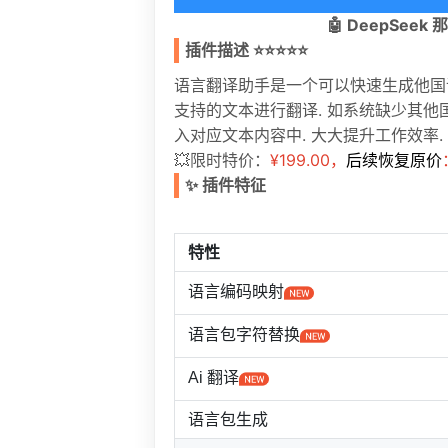
🤖 DeepSe
插件描述
⭐️
⭐️
⭐️
⭐️
⭐️
语言翻译助手是一个可以快速生成他国
支持的文本进行翻译. 如系统缺少其他
入对应文本内容中. 大大提升工作效率.
💥限时特价：
¥199.00，
后续恢复原价
✨ 插件特征
特性
语言编码映射
语言包字符替换
Ai 翻译
语言包生成