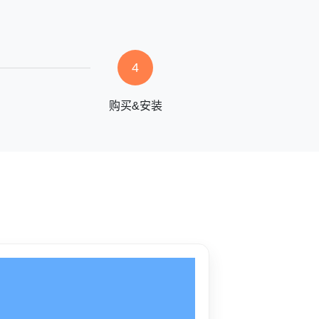
4
购买&安装