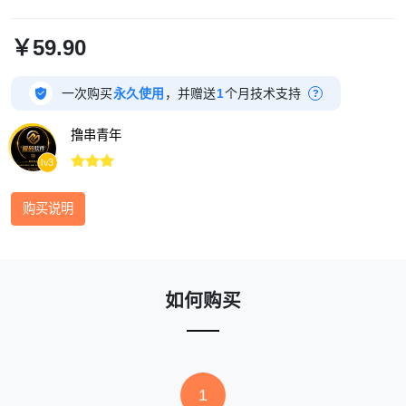
￥59.90

一次购买
永久使用
，并赠送
1
个月技术支持
?
撸串青年



lv3
购买说明
如何购买
1