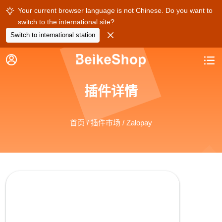
Your current browser language is not Chinese. Do you want to

switch to the international site?

Switch to international station


插件详情
首页
/
插件市场
/ Zalopay