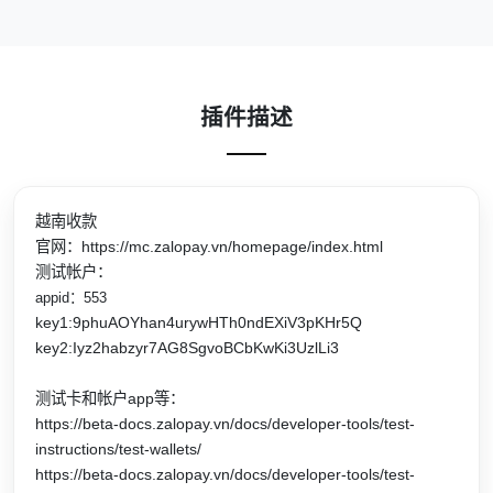
插件描述
越南收款
官网：https://mc.zalopay.vn/homepage/index.html
测试帐户：
appid：553
key1:9phuAOYhan4urywHTh0ndEXiV3pKHr5Q
key2:Iyz2habzyr7AG8SgvoBCbKwKi3UzlLi3
测试卡和帐户app等：
https://beta-docs.zalopay.vn/docs/developer-tools/test-
instructions/test-wallets/
https://beta-docs.zalopay.vn/docs/developer-tools/test-