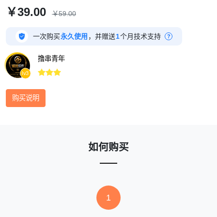
￥39.00
￥59.00

一次购买
永久使用
，并赠送
1
个月技术支持
?
撸串青年



lv3
购买说明
如何购买
1