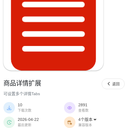
商品详情扩展

返回
可设置多个详情Tabs
10
2891


下载次数
查看数
2026-04-22
4个版本



最后更新
兼容版本