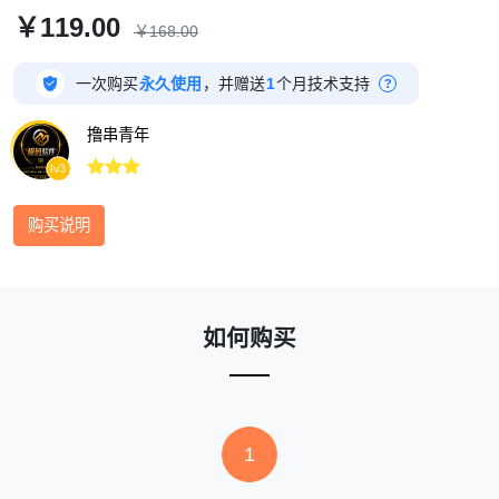
￥119.00
￥168.00

一次购买
永久使用
，并赠送
1
个月技术支持
?
撸串青年



lv3
购买说明
如何购买
1