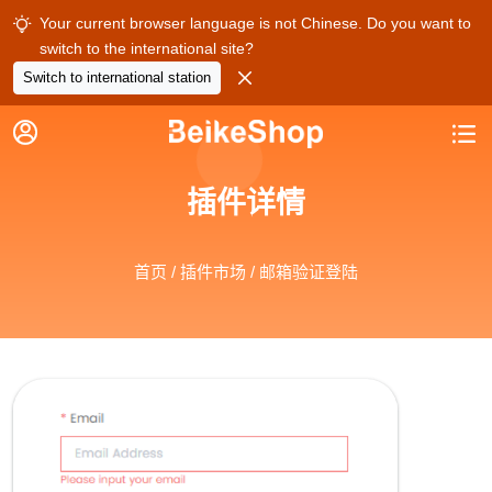
Your current browser language is not Chinese. Do you want to

switch to the international site?

Switch to international station


插件详情
首页
/
插件市场
/ 邮箱验证登陆