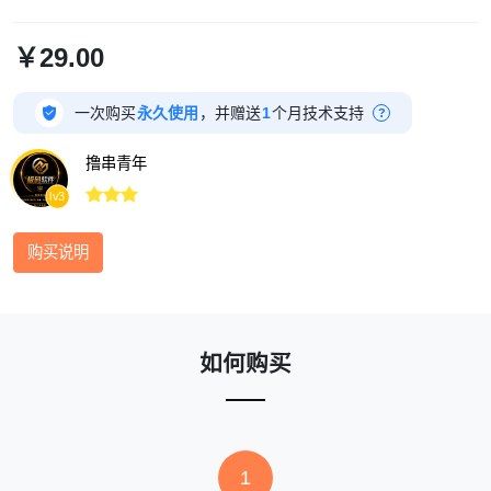
￥29.00

一次购买
永久使用
，并赠送
1
个月技术支持
?
撸串青年



lv3
购买说明
如何购买
1