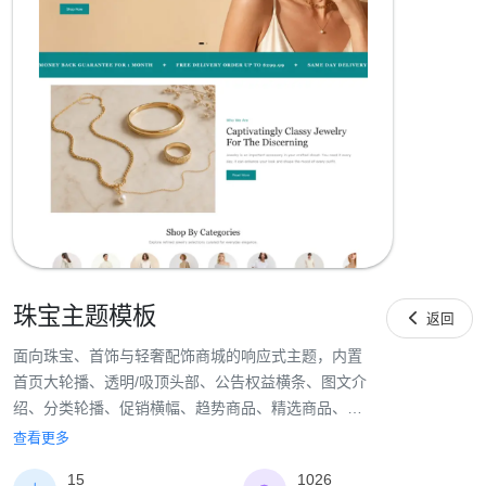
珠宝主题模板

返回
面向珠宝、首饰与轻奢配饰商城的响应式主题，内置
首页大轮播、透明/吸顶头部、公告权益横条、图文介
绍、分类轮播、促销横幅、趋势商品、精选商品、服
务图标、客户评价、博客资讯和品牌 Logo 等可视化装
查看更多
修模块，提供演示图片与默认内容，并适配 PC 与移
15
1026