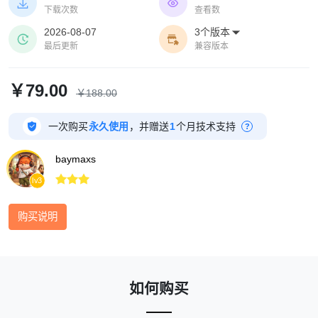
动端展示。


下载次数
查看数
2026-08-07
3个版本



最后更新
兼容版本
￥79.00
￥188.00

一次购买
永久使用
，并赠送
1
个月技术支持
?
baymaxs



lv3
购买说明
如何购买