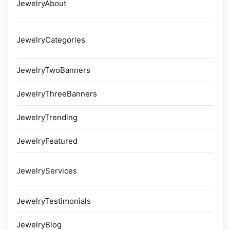
JewelryAbout
念
分
JewelryCategories
展
JewelryTwoBanners
双
JewelryThreeBanners
三
JewelryTrending
趋
JewelryFeatured
精
服
JewelryServices
质
JewelryTestimonials
客
JewelryBlog
博