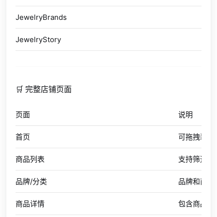
JewelryBrands
品
JewelryStory
品
🛒 完整店铺页面
页面
说明
首页
可拖拽装修
商品列表
支持筛选、
品牌/分类
品牌和商品
商品详情
包含商品信