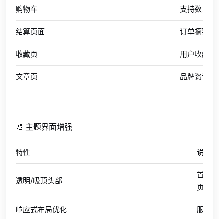
购物车
支持数量修
结算页面
订单摘要与
收藏页
用户收藏的
文章页
品牌资讯/
🎨 主题界面增强
特性
说明
首页
透明/吸顶头部
页保
响应式布局优化
服务图