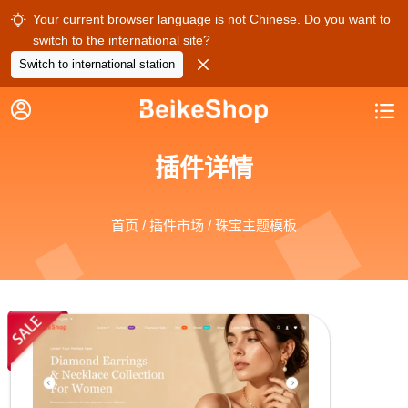
Your current browser language is not Chinese. Do you want to

switch to the international site?

Switch to international station


插件详情
首页
/
插件市场
/ 珠宝主题模板