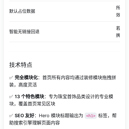
所有
默认占位数据
效果
若按钮
智能无链接回退
牌
技术特点
✅
完全模块化
：首页所有内容均通过装修模块拖拽拼
装，高度灵活
✅
13 个特色模块
：专为珠宝首饰品类设计的专业模
块，覆盖首页常见区块
✅
SEO 友好
：Hero 模块标题输出为
标签，帮
<h1>
助搜索引擎理解页面内容