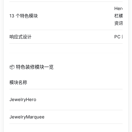
Hero
13 个特色模块
栏横幅
资讯、品牌
响应式设计
PC 端
📦 特色装修模块一览
模块名称
说
首
JewelryHero
题
JewelryMarquee
跑
关