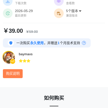
击热点即可展开图文气泡,可叠加蒙层颜色。


下载次数
查看数
2026-05-29
5个版本



最后更新
兼容版本
￥39.00
￥59.00

一次购买
永久使用
，并赠送
1
个月技术支持
?
baymaxs



lv3
购买说明
如何购买