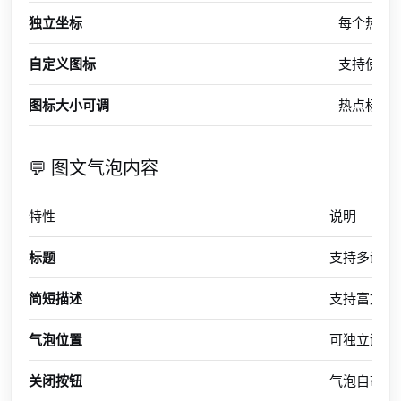
独立坐标
每个热点的
自定义图标
支持使用
图标大小可调
热点标记大
💬 图文气泡内容
特性
说明
标题
支持多语言
简短描述
支持富文本
气泡位置
可独立设置气
关闭按钮
气泡自带关