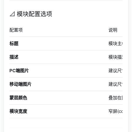
📐 模块配置选项
配置项
说明
标题
模块主标题
描述
模块描述文
PC端图片
建议尺寸 19
移动端图片
建议尺寸 12
蒙层颜色
叠加在图片
模块宽度
窄屏(contain