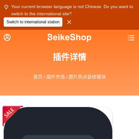
Your current browser language is not Chinese. Do you want to

switch to the international site?

Switch to international station


插件详情
首页
/
插件市场
/ 图片热点装修模块