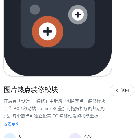
图片热点装修模块

返回
在后台「设计 → 装修」中新增「图片热点」装修模块:
上传 PC / 移动端 banner 图,叠加可拖拽排序的热点标
记。每个热点可独立设置 PC 与移动端的横纵坐标、
标记图标(或自定义图片)、标记大小、标题与简短描
查看更多
述,以及气泡内容的弹出方向(居左/居中/居右)。前台点
0
470