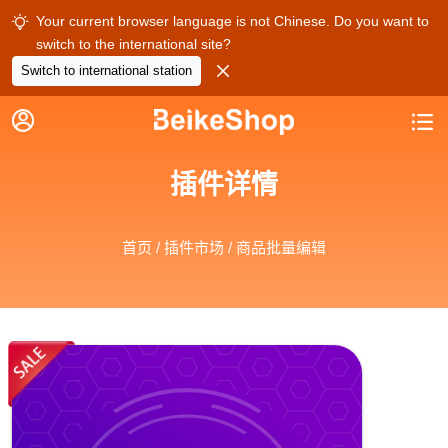
Your current browser language is not Chinese. Do you want to

switch to the international site?

Switch to international station


插件详情
首页
/
插件市场
/ 商品批量编辑