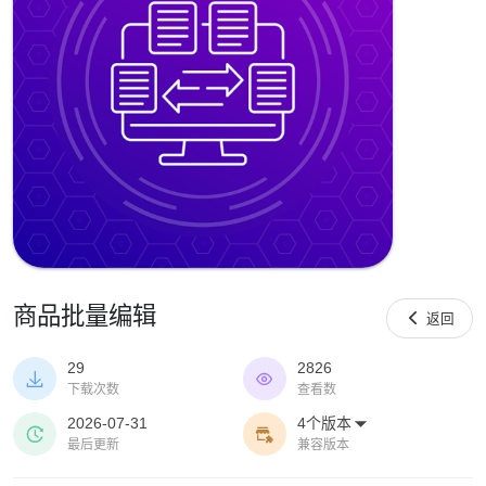
商品批量编辑

返回
29
2826


下载次数
查看数
2026-07-31
4个版本



最后更新
兼容版本