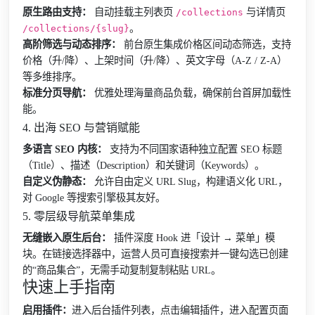
原生路由支持：
自动挂载主列表页
与详情页
/collections
。
/collections/{slug}
高阶筛选与动态排序：
前台原生集成价格区间动态筛选，支持
价格（升/降）、上架时间（升/降）、英文字母（A-Z / Z-A）
等多维排序。
标准分页导航：
优雅处理海量商品负载，确保前台首屏加载性
能。
4. 出海 SEO 与营销赋能
多语言 SEO 内核：
支持为不同国家语种独立配置 SEO 标题
（Title）、描述（Description）和关键词（Keywords）。
自定义伪静态：
允许自由定义 URL Slug，构建语义化 URL，
对 Google 等搜索引擎极其友好。
5. 零层级导航菜单集成
无缝嵌入原生后台：
插件深度 Hook 进「设计 → 菜单」模
块。在链接选择器中，运营人员可直接搜索并一键勾选已创建
的“商品集合”，无需手动复制复制粘贴 URL。
快速上手指南
启用插件：
进入后台插件列表，点击编辑插件，进入配置页面