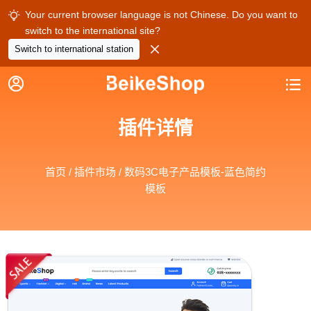
Your current browser language is not Chinese. Do you want to

switch to the international site?

Switch to international station


插件详情
首页
/
插件市场
/ 数码3C电子产品模板-蓝色简约
模板