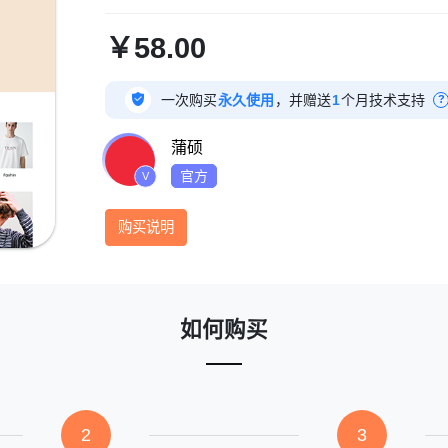
￥58.00

一次购买
永久使用
，并赠送
1
个月技术支持
?
蒲硕
官方
V
购买说明
如何购买
2
3