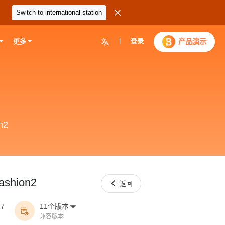

Switch to international station
|
登录

产品演示
更多
n2
hion2

返回
17
11个版本


兼容版本