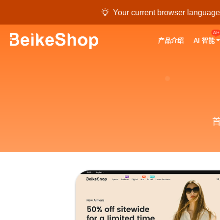

Your current browser language i
AI+
产品介绍
AI 智能