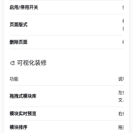
启用/停用开关
停用
标准
页面版式
自由
删除页面
级联
🎨 可视化装修
功能
说明
左侧模
拖拽式模块库
文、时
模块实时预览
右侧 i
模块排序
拖拽调