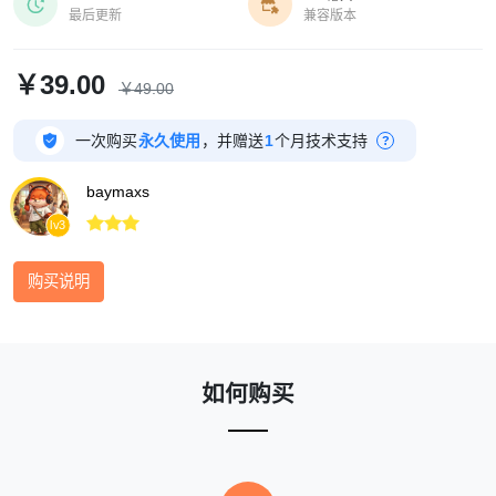


最后更新
兼容版本
￥39.00
￥49.00

一次购买
永久使用
，并赠送
1
个月技术支持
?
baymaxs



lv3
购买说明
如何购买