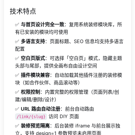
技术特点
✅
与首页设计完全一致
：复用系统装修模块库，所
有已安装的模块均可使用
✅
多语言支持
：页面标题、SEO 信息均支持多语言
配置
✅
空白页版式
：可选择「空白页」模式，隐藏主题
头部与尾部，提供全画布自由设计空间
✅
插件模块兼容
：自动加载其他插件注册的装修模
块（如合作伙伴、商品滚动等）
✅
权限控制
：内置完整的权限管理（页面列表/创
建/编辑/删除/设计）
✅
URL 路由自动注册
：前台自动路由
访问 DIY 页面
/link/{slug}
✅
装修预览隔离
：后台装修 iframe 与前台展示独
立，支持 design=1 参数预览未启用页面