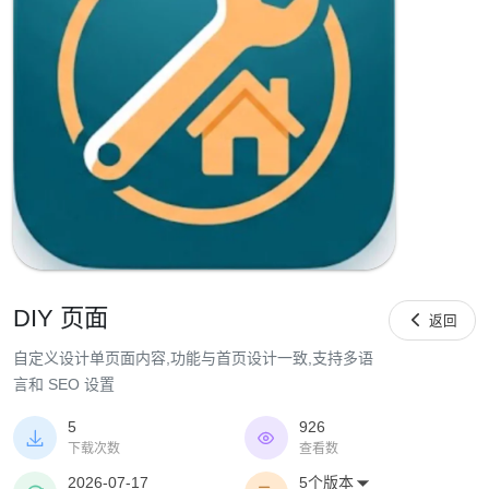
DIY 页面

返回
自定义设计单页面内容,功能与首页设计一致,支持多语
言和 SEO 设置
5
926


下载次数
查看数
2026-07-17
5个版本
