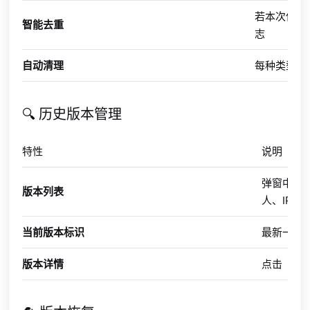
若本次保存
智能去重
志
自动清理
每种类型最
🔍 历史版本管理
特性
说明
弹窗中以
版本列表
人、IP、
当前版本标识
最新一条
版本详情
点击「查