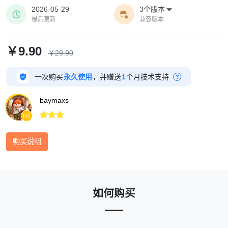
2026-05-29
3个版本



最后更新
兼容版本
￥9.90
￥29.90

一次购买
永久使用
，并赠送
1
个月技术支持
?
baymaxs



lv3
购买说明
如何购买