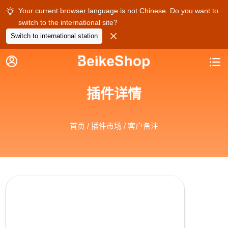
Your current browser language is not Chinese. Do you want to

switch to the international site?

Switch to international station


插件详情
首页
/
插件市场
/ 客户备注