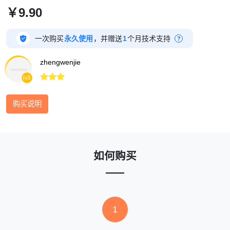
￥9.90

一次购买
永久使用
，并赠送
1
个月技术支持
?
zhengwenjie



lv3
购买说明
如何购买
1