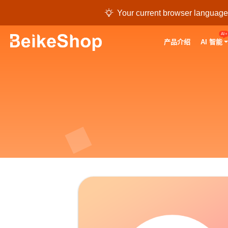

Your current browser language i
AI+
产品介绍
AI 智能