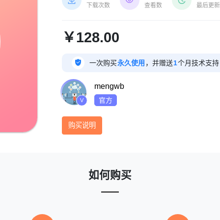



下载次数
查看数
最后更
￥128.00

一次购买
永久使用
，并赠送
1
个月技术支持
mengwb
官方
V
购买说明
如何购买