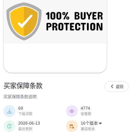
买家保障条款

返回
买家保障条款说明
69
4774


下载次数
查看数
2026-06-13
16个版本



最后更新
兼容版本