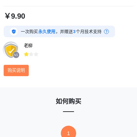
￥9.90

一次购买
永久使用
，并赠送
3
个月技术支持
?
老柳



lv1
购买说明
如何购买
1