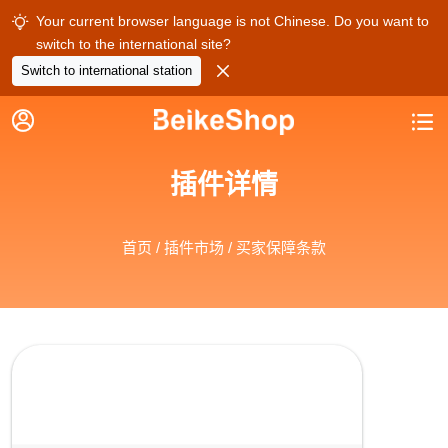
Your current browser language is not Chinese. Do you want to

switch to the international site?

Switch to international station


插件详情
首页
/
插件市场
/ 买家保障条款