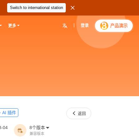

Switch to international station
|
登录

产品演示
更多
AI 插件


返回
8-04
8个版本


兼容版本