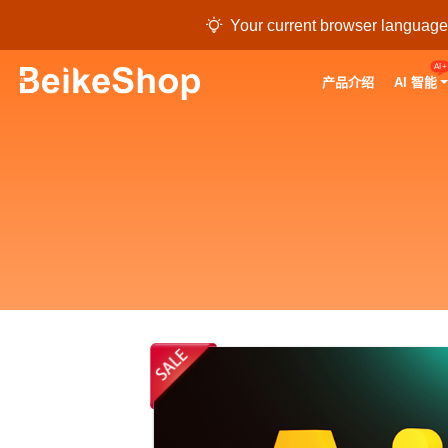

Your current browser language i
AI+
产品介绍
AI 智能