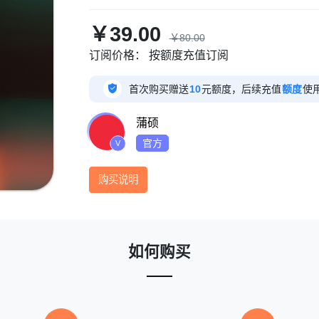
￥39.00
￥80.00
订阅价格：
按额度充值订阅

首次购买赠送
10
元额度，后续充值
额度
使
蒲硕
官方
V
购买说明
如何购买