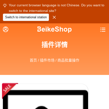
Your current browser language is not Chinese. Do you want to

switch to the international site?

Switch to international station


插件详情
首页
/
插件市场
/ 商品批量操作