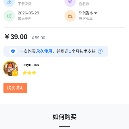
级链接组与卡片背景颜色,可拖拽排序并一键恢复默


下载次数
查看数
认。样式与色调沿用本系统当前主题。
2026-05-29
5个版本



最后更新
兼容版本
￥39.00
￥59.00

一次购买
永久使用
，并赠送
1
个月技术支持
?
baymaxs



lv3
购买说明
如何购买