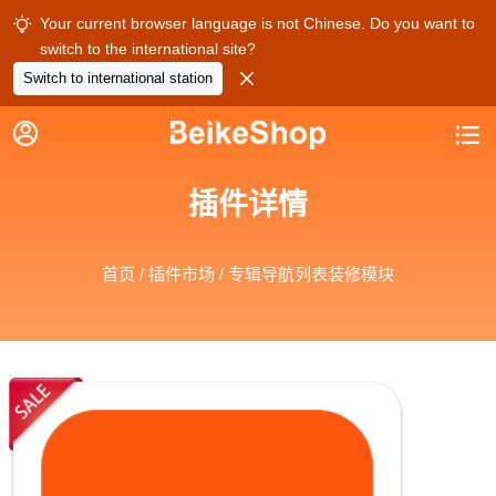
Your current browser language is not Chinese. Do you want to

switch to the international site?

Switch to international station


插件详情
首页
/
插件市场
/ 专辑导航列表装修模块