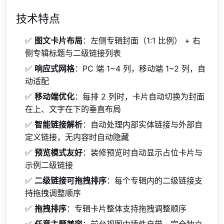
技术特点
✅
图文卡片布局
：左侧专辑封面（1:1 比例） + 右
侧专辑标题与二级链接列表
✅
响应式网格
：PC 端 1
~
4 列，移动端 1
~
2 列，自
动适配
✅
移动端优化
：每排 2 列时，卡片自动切换为封面
在上、文字在下的垂直布局
✅
智能链接解析
：自动处理内部实体链接与外部自
定义链接，无内容时自动隐藏
✅
预览模式友好
：装修预览时自动显示占位卡片与
示例二级链接
✅
二级链接可拖拽排序
：每个专辑内的二级链接支
持拖拽调整顺序
✅
拖拽排序
：专辑卡片整体支持拖拽调整顺序
✅
任意主题兼容
：前台视图由插件自带，完全独立