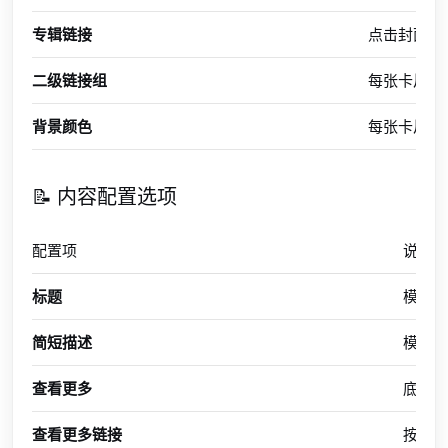
专辑链接
点击封面或
二级链接组
每张卡片支
背景颜色
每张卡片可
📝 内容配置选项
配置项
说明
标题
模块
简短描述
模块
查看更多
底部
查看更多链接
按钮跳