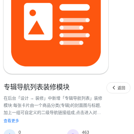
专辑导航列表装修模块

返回
在后台「设计 → 装修」中新增「专辑导航列表」装修
模块:每张卡片由一个商品分类(专辑)的封面图与标题,
加上一组可自定义的二级导航链接组成,点击进入对应
分类或链接页。支持模块宽度(窄屏/宽屏/全屏)、标
查看更多
题、简短描述、查看更多按钮,每个专辑可单独设置二
0
463