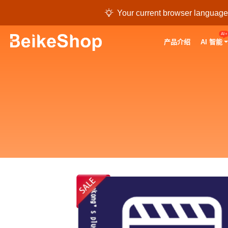

Your current browser language i
AI+
产品介绍
AI 智能