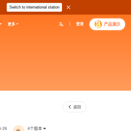

Switch to international station
|
登录

产品演示
更多

返回
4-26
4个版本
