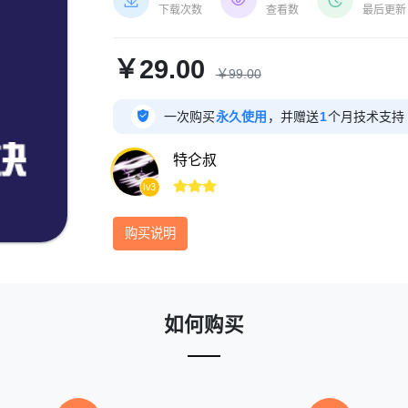



下载次数
查看数
最后更新
￥29.00
￥99.00

一次购买
永久使用
，并赠送
1
个月技术支持
特仑叔



lv3
购买说明
如何购买