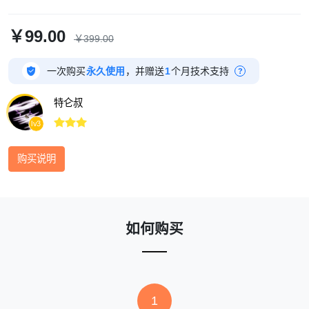
￥99.00
￥399.00

一次购买
永久使用
，并赠送
1
个月技术支持
?
特仑叔



lv3
购买说明
如何购买
1