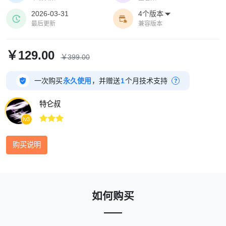
2026-03-31
4个版本



最后更新
兼容版本
￥129.00
￥399.00

一次购买
永久使用
，并赠送
1
个月技术支持
?
特仑叔



lv3
购买说明
如何购买