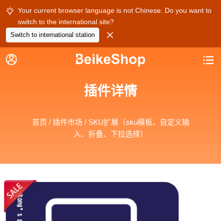
Your current browser language is not Chinese. Do you want to

switch to the international site?

Switch to international station


插件详情
首页
/
插件市场
/ SKU扩展（sku模板、自定义输
入、折叠、下拉选择）