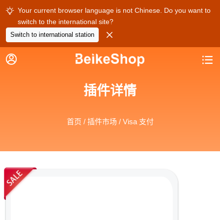
Your current browser language is not Chinese. Do you want to

switch to the international site?

Switch to international station


插件详情
首页
/
插件市场
/ Visa 支付