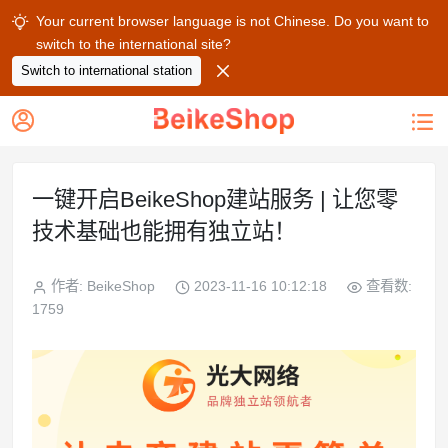
Your current browser language is not Chinese. Do you want to

switch to the international site?

Switch to international station


一键开启BeikeShop建站服务 | 让您零
技术基础也能拥有独立站！
作者: BeikeShop
2023-11-16 10:12:18
查看数:
1759